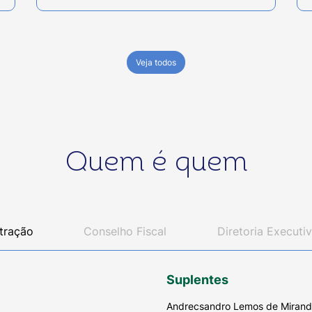
Veja todos
Quem é quem
tração
Conselho Fiscal
Diretoria Executi
Suplentes
Andrecsandro Lemos de Miran