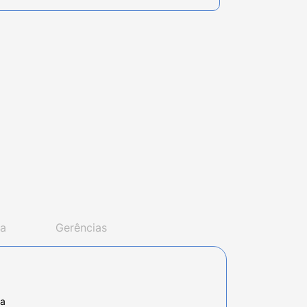
va
Gerências
da