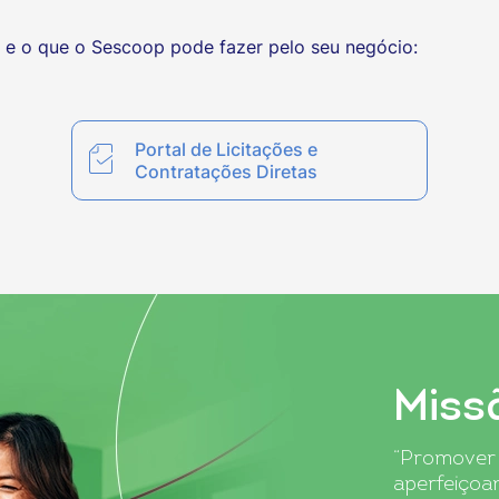
e o que o Sescoop pode fazer pelo seu negócio:
Portal de Licitações e
Contratações Diretas
Miss
“Promover a
aperfeiçoa