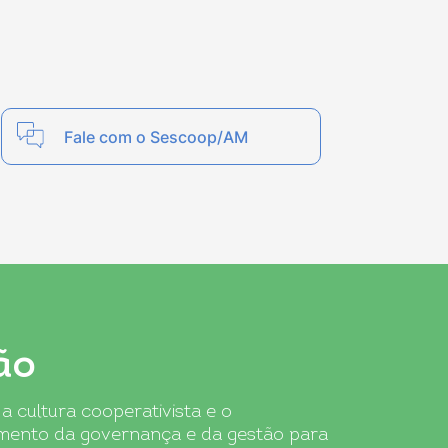
Fale com o Sescoop/AM
ão
 cultura cooperativista e o
mento da governança e da gestão para