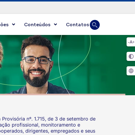
Busca
ções
Conteúdos
Contatos
Digite duas ou mai
rovisória nº. 1.715, de 3 de setembro de
mação profissional, monitoramento e
operados, dirigentes, empregados e seus